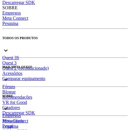
Descarregar SDK
SOBRE
Empregos
Meta Connect
Pesquisa
TODOS OS PRODUTOS
Quest 3S
Quest 3
MAIS META QUEST
Quest 2 (recondicionado)
Acessórios
Comparar equipamento
Fóruns
Blogue
SOBRE
Recomendações
VR for Good
Criadores
Descarregar SDK
Empregos
Meta Connect
Privacidade
Pesquisa
Legal