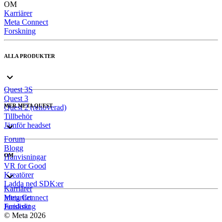
OM
Karriärer
Meta Connect
Forskning
ALLA PRODUKTER
Quest 3S
Quest 3
MER META QUEST
Quest 2 (renoverad)
Tillbehör
Jämför headset
Forum
Blogg
OM
Hänvisningar
VR for Good
Kreatörer
Ladda ned SDK:er
Karriärer
Meta Connect
Integritet
Forskning
Juridiskt
© Meta 2026