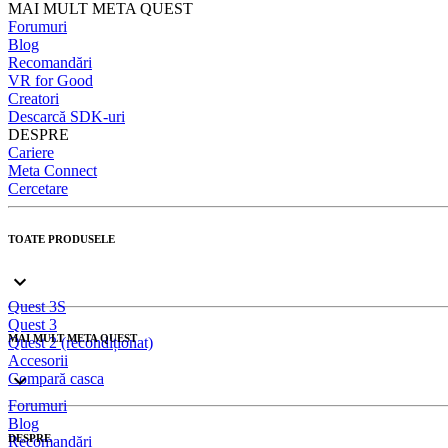
MAI MULT META QUEST
Forumuri
Blog
Recomandări
VR for Good
Creatori
Descarcă SDK-uri
DESPRE
Cariere
Meta Connect
Cercetare
TOATE PRODUSELE
Quest 3S
Quest 3
MAI MULT META QUEST
Quest 2 (recondiționat)
Accesorii
Compară casca
Forumuri
Blog
DESPRE
Recomandări