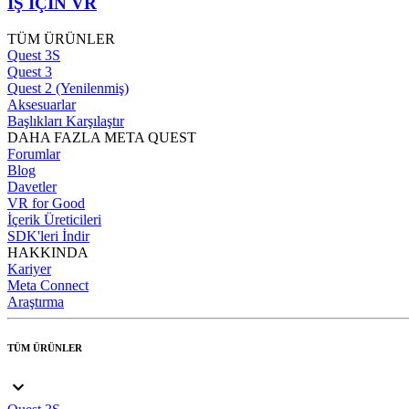
İŞ İÇİN VR
TÜM ÜRÜNLER
Quest 3S
Quest 3
Quest 2 (Yenilenmiş)
Aksesuarlar
Başlıkları Karşılaştır
DAHA FAZLA META QUEST
Forumlar
Blog
Davetler
VR for Good
İçerik Üreticileri
SDK'leri İndir
HAKKINDA
Kariyer
Meta Connect
Araştırma
TÜM ÜRÜNLER