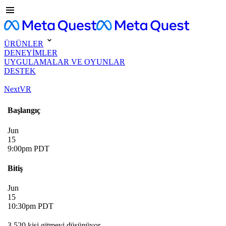
ÜRÜNLER
DENEYİMLER
UYGULAMALAR VE OYUNLAR
DESTEK
NextVR
Başlangıç
Jun
15
9:00pm PDT
Bitiş
Jun
15
10:30pm PDT
3.520 kişi gitmeyi düşünüyor