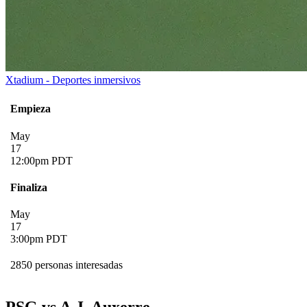
Xtadium - Deportes inmersivos
Empieza
May
17
12:00pm PDT
Finaliza
May
17
3:00pm PDT
2850 personas interesadas
PSG vs A.J. Auxerre