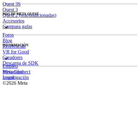
Quest 3S
Quest 3
MÁS DE META QUEST
Quest 2 (reacondicionadas)
Accesorios
Compara gafas
Foros
Blog
INFORMACIÓN
Referencias
VR for Good
Creadores
Descarga de SDK
Empleo
Meta Connect
Privacidad
Investigación
Legal
©2026 Meta