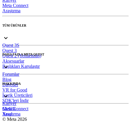
Kariyer
Meta Connect
Araştırma
TÜM ÜRÜNLER
Quest 3S
Quest 3
DAHA FAZLA META QUEST
Quest 2 (Yenilenmiş)
Aksesuarlar
Başlıkları Karşılaştır
Forumlar
Blog
HAKKINDA
Davetler
VR for Good
İçerik Üreticileri
SDK'leri İndir
Kariyer
Meta Connect
Gizlilik
Araştırma
Yasal
© Meta 2026