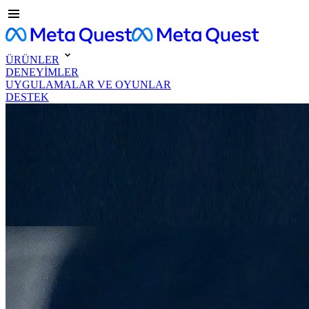
ÜRÜNLER
DENEYİMLER
UYGULAMALAR VE OYUNLAR
DESTEK