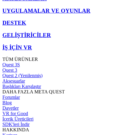
UYGULAMALAR VE OYUNLAR
DESTEK
GELİŞTİRİCİLER
İŞ İÇİN VR
TÜM ÜRÜNLER
Quest 3S
Quest 3
Quest 2 (Yenilenmiş)
Aksesuarlar
Başlıkları Karşılaştır
DAHA FAZLA META QUEST
Forumlar
Blog
Davetler
VR for Good
İçerik Üreticileri
SDK'leri İndir
HAKKINDA