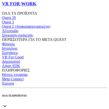
VR FOR WORK
ΟΛΑ ΤΑ ΠΡΟΪΟΝΤΑ
Quest 3S
Quest 3
Quest 2 (Ανακατασκευασμένο)
Αξεσουάρ
Σύγκριση συσκευής
ΠΕΡΙΣΣΟΤΕΡΑ ΓΙΑ ΤΟ META QUEST
Φόρουμ
Ιστολόγιο
Συστάσεις
VR For Good
Δημιουργοί
Λήψη SDK
ΠΛΗΡΟΦΟΡΙΕΣ
Θέσεις εργασίας
Meta Connect
Έρευνα
ΟΛΑ ΤΑ ΠΡΟΪΟΝΤΑ