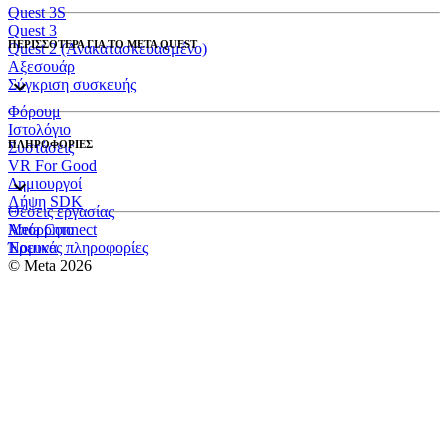
Quest 3S
Quest 3
ΠΕΡΙΣΣΟΤΕΡΑ ΓΙΑ ΤΟ META QUEST
Quest 2 (Ανακατασκευασμένο)
Αξεσουάρ
Σύγκριση συσκευής
Φόρουμ
Ιστολόγιο
ΠΛΗΡΟΦΟΡΙΕΣ
Συστάσεις
VR For Good
Δημιουργοί
Λήψη SDK
Θέσεις εργασίας
Meta Connect
Απόρρητο
Έρευνα
Νομικές πληροφορίες
© Meta 2026