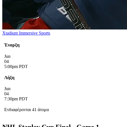
Xtadium Immersive Sports
Έναρξη
Jun
04
5:00pm PDT
Λήξη
Jun
04
7:30pm PDT
Ενδιαφέρονται 41 άτομα
NHL Stanley Cup Final - Game 1