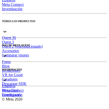
Empleos
Meta Connect
Investigación
TODOS LOS PRODUCTOS
Quest 3S
Quest 3
MÁS DE META QUEST
Quest 2 (reacondicionado)
Accesorios
Comparar visores
Foros
Blog
INFORMACIÓN
Invitaciones
VR for Good
Creadores
Descargar SDK
Empleos
Meta Connect
Privacidad
Investigación
Condiciones
© Meta 2026