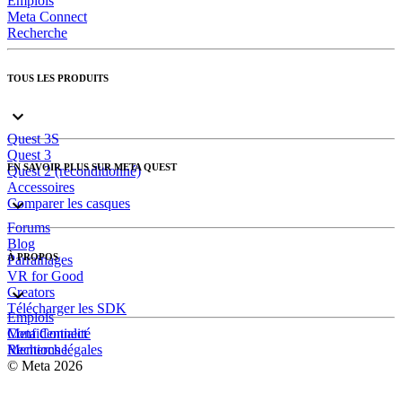
Emplois
Meta Connect
Recherche
TOUS LES PRODUITS
Quest 3S
Quest 3
EN SAVOIR PLUS SUR META QUEST
Quest 2 (reconditionné)
Accessoires
Comparer les casques
Forums
Blog
À PROPOS
Parrainages
VR for Good
Creators
Télécharger les SDK
Emplois
Meta Connect
Confidentialité
Recherche
Mentions légales
© Meta 2026