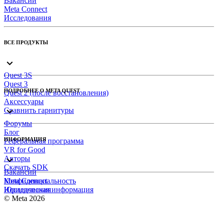
Вакансии
Meta Connect
Исследования
ВСЕ ПРОДУКТЫ
Quest 3S
Quest 3
ПОДРОБНЕЕ О META QUEST
Quest 2 (после восстановления)
Аксессуары
Сравнить гарнитуры
Форумы
Блог
ИНФОРМАЦИЯ
Реферальная программа
VR for Good
Авторы
Скачать SDK
Вакансии
Meta Connect
Конфиденциальность
Исследования
Юридическая информация
© Meta 2026