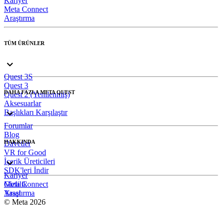
Kariyer
Meta Connect
Araştırma
TÜM ÜRÜNLER
Quest 3S
Quest 3
DAHA FAZLA META QUEST
Quest 2 (Yenilenmiş)
Aksesuarlar
Başlıkları Karşılaştır
Forumlar
Blog
HAKKINDA
Davetler
VR for Good
İçerik Üreticileri
SDK'leri İndir
Kariyer
Meta Connect
Gizlilik
Araştırma
Yasal
© Meta 2026