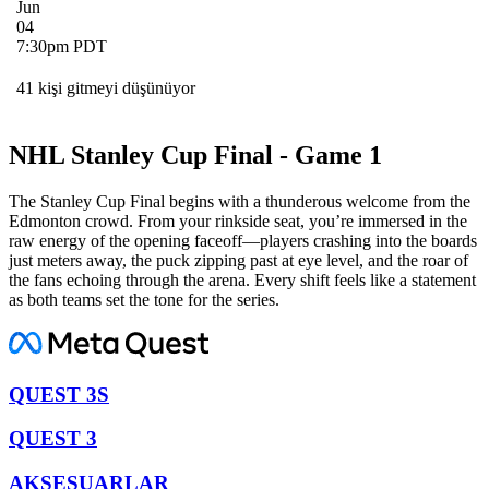
Jun
04
7:30pm PDT
41 kişi gitmeyi düşünüyor
NHL Stanley Cup Final - Game 1
The Stanley Cup Final begins with a thunderous welcome from the
Edmonton crowd. From your rinkside seat, you’re immersed in the
raw energy of the opening faceoff—players crashing into the boards
just meters away, the puck zipping past at eye level, and the roar of
the fans echoing through the arena. Every shift feels like a statement
as both teams set the tone for the series.
QUEST 3S
QUEST 3
AKSESUARLAR