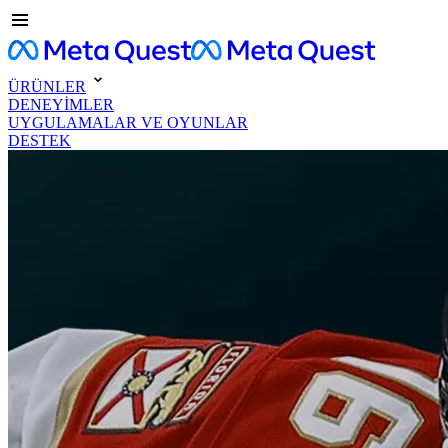
ÜRÜNLER
DENEYİMLER
UYGULAMALAR VE OYUNLAR
DESTEK