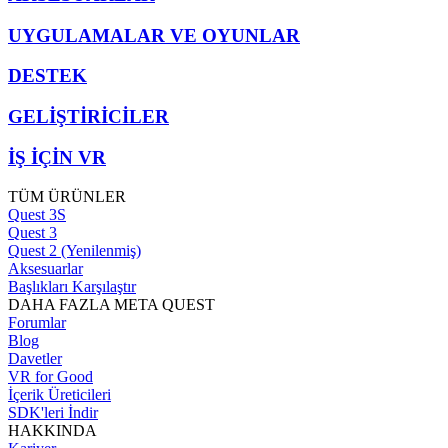
UYGULAMALAR VE OYUNLAR
DESTEK
GELİŞTİRİCİLER
İŞ İÇİN VR
TÜM ÜRÜNLER
Quest 3S
Quest 3
Quest 2 (Yenilenmiş)
Aksesuarlar
Başlıkları Karşılaştır
DAHA FAZLA META QUEST
Forumlar
Blog
Davetler
VR for Good
İçerik Üreticileri
SDK'leri İndir
HAKKINDA