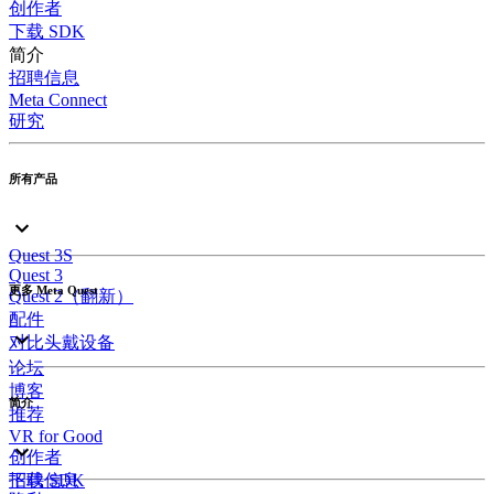
创作者
下载 SDK
简介
招聘信息
Meta Connect
研究
所有产品
Quest 3S
Quest 3
更多 Meta Quest
Quest 2（翻新）
配件
对比头戴设备
论坛
博客
简介
推荐
VR for Good
创作者
招聘信息
下载 SDK