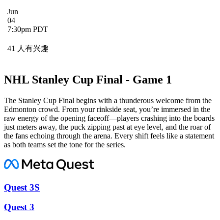
Jun
04
7:30pm PDT
41 人有兴趣
NHL Stanley Cup Final - Game 1
The Stanley Cup Final begins with a thunderous welcome from the
Edmonton crowd. From your rinkside seat, you’re immersed in the
raw energy of the opening faceoff—players crashing into the boards
just meters away, the puck zipping past at eye level, and the roar of
the fans echoing through the arena. Every shift feels like a statement
as both teams set the tone for the series.
Quest 3S
Quest 3