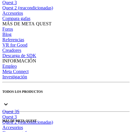
Quest 3
Quest 2 (reacondicionadas)
Accesorios
Compara gafas
MÁS DE META QUEST
Foros
Blog
Referencias
VR for Good
Creadores
Descarga de SDK
INFORMACIÓN
Empleo
Meta Connect
Investigación
TODOS LOS PRODUCTOS
Quest 3S
Quest 3
MÁS DE META QUEST
Quest 2 (reacondicionadas)
Accesorios