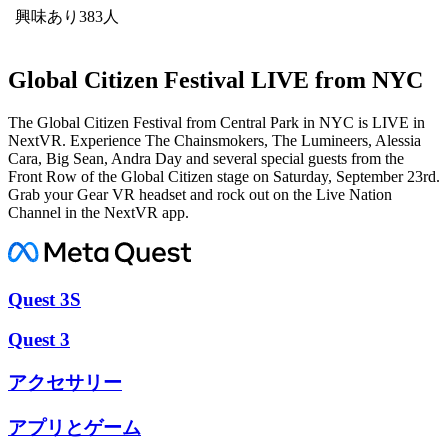
興味あり383人
Global Citizen Festival LIVE from NYC
The Global Citizen Festival from Central Park in NYC is LIVE in
NextVR. Experience The Chainsmokers, The Lumineers, Alessia
Cara, Big Sean, Andra Day and several special guests from the
Front Row of the Global Citizen stage on Saturday, September 23rd.
Grab your Gear VR headset and rock out on the Live Nation
Channel in the NextVR app.
Quest 3S
Quest 3
アクセサリー
アプリとゲーム