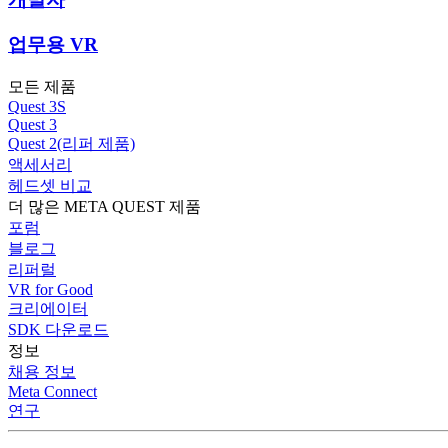
업무용 VR
모든 제품
Quest 3S
Quest 3
Quest 2(리퍼 제품)
액세서리
헤드셋 비교
더 많은 META QUEST 제품
포럼
블로그
리퍼럴
VR for Good
크리에이터
SDK 다운로드
정보
채용 정보
Meta Connect
연구