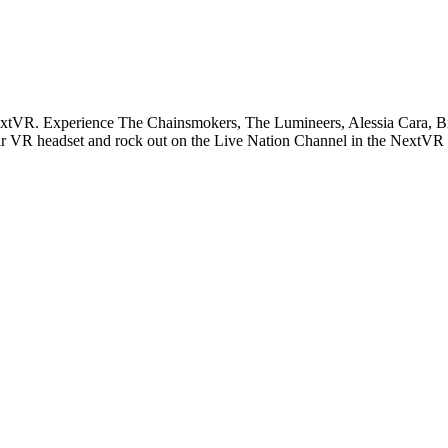
extVR. Experience The Chainsmokers, The Lumineers, Alessia Cara, Bi
ar VR headset and rock out on the Live Nation Channel in the NextVR