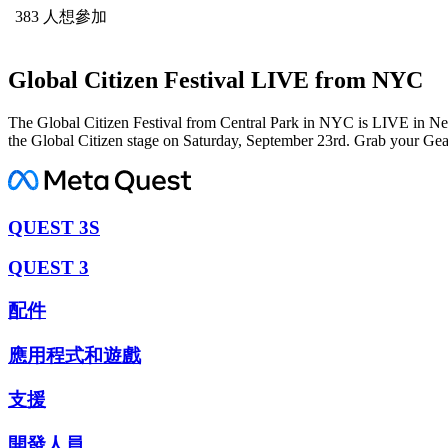
383 人想參加
Global Citizen Festival LIVE from NYC
The Global Citizen Festival from Central Park in NYC is LIVE in N
the Global Citizen stage on Saturday, September 23rd. Grab your Ge
QUEST 3S
QUEST 3
配件
應用程式和遊戲
支援
開發人員