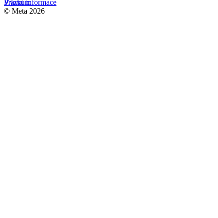
Výzkum
Právní informace
© Meta 2026