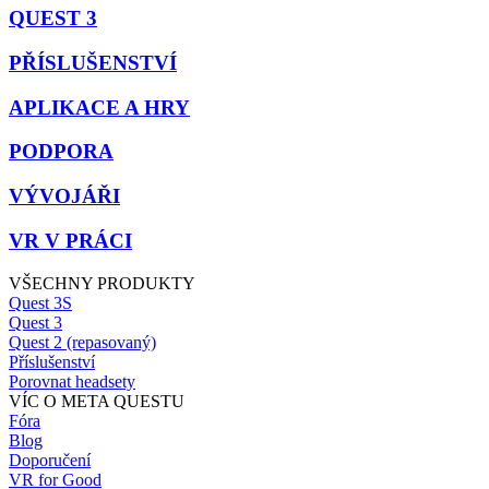
QUEST 3
PŘÍSLUŠENSTVÍ
APLIKACE A HRY
PODPORA
VÝVOJÁŘI
VR V PRÁCI
VŠECHNY PRODUKTY
Quest 3S
Quest 3
Quest 2 (repasovaný)
Příslušenství
Porovnat headsety
VÍC O META QUESTU
Fóra
Blog
Doporučení
VR for Good