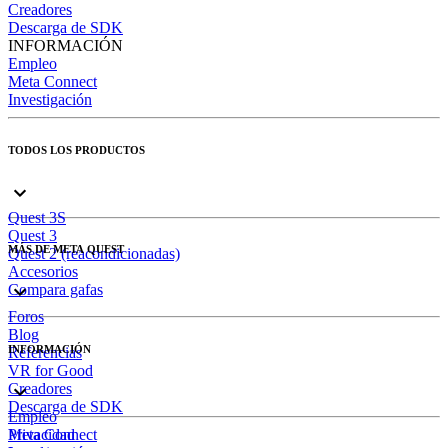
Creadores
Descarga de SDK
INFORMACIÓN
Empleo
Meta Connect
Investigación
TODOS LOS PRODUCTOS
Quest 3S
Quest 3
MÁS DE META QUEST
Quest 2 (reacondicionadas)
Accesorios
Compara gafas
Foros
Blog
INFORMACIÓN
Referencias
VR for Good
Creadores
Descarga de SDK
Empleo
Meta Connect
Privacidad