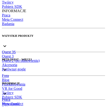
Twórcy
Pobierz SDK
INFORMACJE
Praca
Meta Connect
Badania
WSZYSTKIE PRODUKTY
Quest 3S
Quest 3
META QUEST – WIĘCEJ
Quest 2 (po odnowieniu)
Akcesoria
Porównaj gogle
Fora
Blog
INFORMACJE
Przekierowania
VR for Good
Twórcy
Pobierz SDK
Praca
Meta Connect
Prywatność