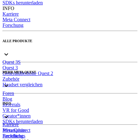
SDKs herunterladen
INFO
Karriere
Meta Connect
Forschung
ALLE PRODUKTE
Quest 3S
Quest 3
MEHR META QUEST
Generalüberholte Quest 2
Zubehör
Headset vergleichen
Foren
Blog
INFO
Referrals
VR for Good
Creator*innen
SDKs herunterladen
Karriere
Meta Connect
Privatsphäre
Forschung
Rechtliches