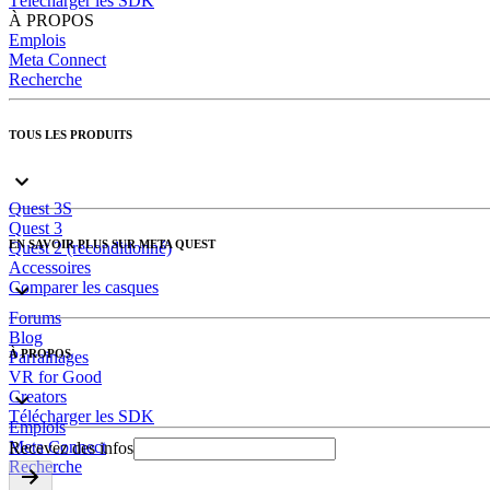
Télécharger les SDK
À PROPOS
Emplois
Meta Connect
Recherche
TOUS LES PRODUITS
Quest 3S
Quest 3
EN SAVOIR PLUS SUR META QUEST
Quest 2 (reconditionné)
Accessoires
Comparer les casques
Forums
Blog
À PROPOS
Parrainages
VR for Good
Creators
Télécharger les SDK
Emplois
Meta Connect
Recevez des infos
Recherche