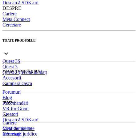
Descarcă SDK-uri
DESPRE
Cariere
Meta Connect
Cercetare
TOATE PRODUSELE
Quest 3S
Quest 3
MAI MULT META QUEST
Quest 2 (recondiționat)
Accesorii
Compară casca
Forumuri
Blog
DESPRE
Recomandări
VR for Good
Creatori
Descarcă SDK-uri
Cariere
Meta Connect
Confidenţialitate
Cercetare
Informaţii juridice