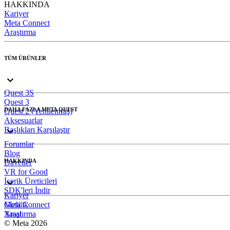
HAKKINDA
Kariyer
Meta Connect
Araştırma
TÜM ÜRÜNLER
Quest 3S
Quest 3
DAHA FAZLA META QUEST
Quest 2 (Yenilenmiş)
Aksesuarlar
Başlıkları Karşılaştır
Forumlar
Blog
HAKKINDA
Davetler
VR for Good
İçerik Üreticileri
SDK'leri İndir
Kariyer
Meta Connect
Gizlilik
Araştırma
Yasal
© Meta 2026