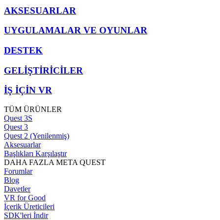
AKSESUARLAR
UYGULAMALAR VE OYUNLAR
DESTEK
GELİŞTİRİCİLER
İŞ İÇİN VR
TÜM ÜRÜNLER
Quest 3S
Quest 3
Quest 2 (Yenilenmiş)
Aksesuarlar
Başlıkları Karşılaştır
DAHA FAZLA META QUEST
Forumlar
Blog
Davetler
VR for Good
İçerik Üreticileri
SDK'leri İndir