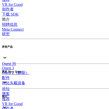
VR for Good
创作者
下载 SDK
简介
招聘信息
Meta Connect
研究
所有产品
Quest 3S
Quest 3
更多 Meta Quest
Quest 2（翻新）
配件
对比头戴设备
论坛
博客
简介
推荐
VR for Good
创作者