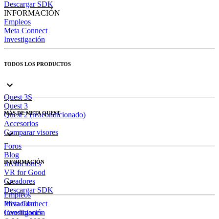
Descargar SDK
INFORMACIÓN
Empleos
Meta Connect
Investigación
TODOS LOS PRODUCTOS
Quest 3S
Quest 3
MÁS DE META QUEST
Quest 2 (reacondicionado)
Accesorios
Comparar visores
Foros
Blog
INFORMACIÓN
Invitaciones
VR for Good
Creadores
Descargar SDK
Empleos
Meta Connect
Privacidad
Investigación
Condiciones