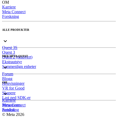
OM
Karriere
Meta Connect
Forskning
ALLE PRODUKTER
Quest 3S
Quest 3
MER META QUEST
Quest 2 (renovert)
Ekstrautstyr
Sammenlign enheter
Forum
Blogg
OM
Henvisninger
VR for Good
Skapere
Last ned SDK-er
Karriere
Meta Connect
Personvern
Forskning
Juridisk
© Meta 2026