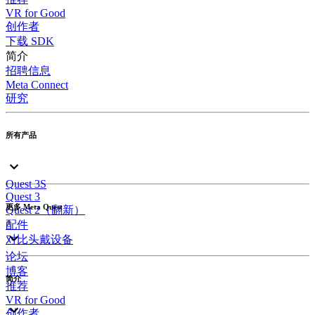
VR for Good
创作者
下载 SDK
简介
招聘信息
Meta Connect
研究
所有产品
Quest 3S
Quest 3
更多 Meta Quest
Quest 2（翻新）
配件
对比头戴设备
论坛
博客
简介
推荐
VR for Good
创作者