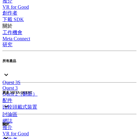
推介
VR for Good
創作者
下載 SDK
關於
工作機會
Meta Connect
研究
所有產品
Quest 3S
Quest 3
更多 META QUEST
Quest 2（翻新）
配件
比較頭戴式裝置
討論區
網誌
關於
推介
VR for Good