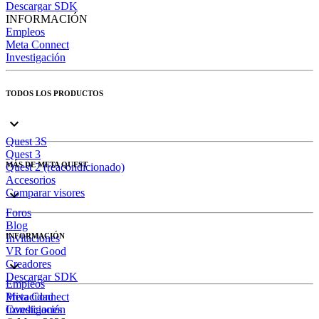
Descargar SDK
INFORMACIÓN
Empleos
Meta Connect
Investigación
TODOS LOS PRODUCTOS
Quest 3S
Quest 3
MÁS DE META QUEST
Quest 2 (reacondicionado)
Accesorios
Comparar visores
Foros
Blog
INFORMACIÓN
Invitaciones
VR for Good
Creadores
Descargar SDK
Empleos
Meta Connect
Privacidad
Investigación
Condiciones