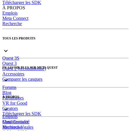
Télécharger les SDK
À PROPOS
Emplois
Meta Connect
Recherche
TOUS LES PRODUITS
Quest 3S
Quest 3
EN SAVOIR PLUS SUR META QUEST
Quest 2 (reconditionné)
Accessoires
Comparer les casques
Forums
Blog
À PROPOS
Parrainages
VR for Good
Creators
Télécharger les SDK
Emplois
Meta Connect
Confidentialité
Recherche
Mentions légales