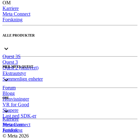
OM
Karriere
Meta Connect
Forskning
ALLE PRODUKTER
Quest 3S
Quest 3
MER META QUEST
Quest 2 (renovert)
Ekstrautstyr
Sammenlign enheter
Forum
Blogg
OM
Henvisninger
VR for Good
Skapere
Last ned SDK-er
Karriere
Meta Connect
Personvern
Forskning
Juridisk
© Meta 2026