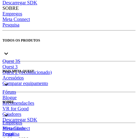
Descarregar SDK
SOBRE
Empregos
Meta Connect
Pesquisa
TODOS OS PRODUTOS
Quest 3S
Quest 3
MAIS META QUEST
Quest 2 (recondicionado)
Acessórios
Comparar equipamento
Fóruns
Blogue
SOBRE
Recomendações
VR for Good
Criadores
Descarregar SDK
Empregos
Meta Connect
Privacidade
Pesquisa
Legal