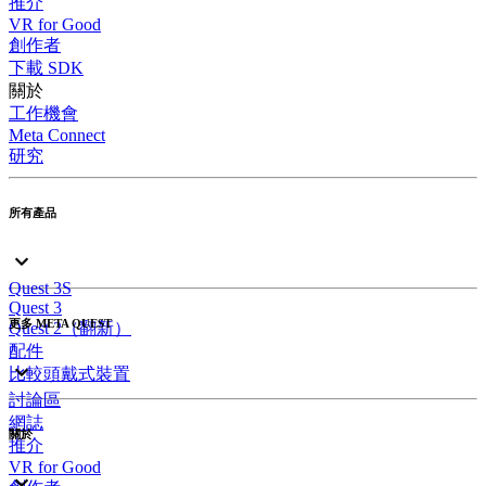
推介
VR for Good
創作者
下載 SDK
關於
工作機會
Meta Connect
研究
所有產品
Quest 3S
Quest 3
更多 META QUEST
Quest 2（翻新）
配件
比較頭戴式裝置
討論區
網誌
關於
推介
VR for Good