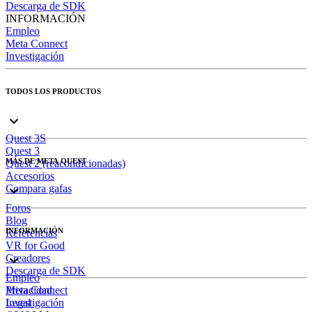
Descarga de SDK
INFORMACIÓN
Empleo
Meta Connect
Investigación
TODOS LOS PRODUCTOS
Quest 3S
Quest 3
MÁS DE META QUEST
Quest 2 (reacondicionadas)
Accesorios
Compara gafas
Foros
Blog
INFORMACIÓN
Referencias
VR for Good
Creadores
Descarga de SDK
Empleo
Meta Connect
Privacidad
Investigación
Legal