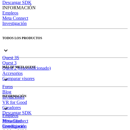
Descargar SDK
INFORMACIÓN
Empleos
Meta Connect
Investigación
TODOS LOS PRODUCTOS
Quest 3S
Quest 3
MÁS DE META QUEST
Quest 2 (reacondicionado)
Accesorios
Comparar visores
Foros
Blog
INFORMACIÓN
Invitaciones
VR for Good
Creadores
Descargar SDK
Empleos
Meta Connect
Privacidad
Investigación
Condiciones