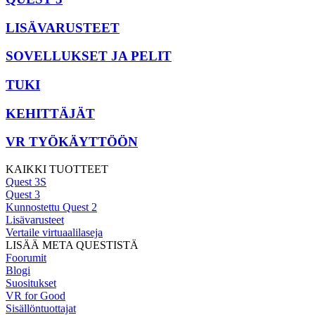
LISÄVARUSTEET
SOVELLUKSET JA PELIT
TUKI
KEHITTÄJÄT
VR TYÖKÄYTTÖÖN
KAIKKI TUOTTEET
Quest 3S
Quest 3
Kunnostettu Quest 2
Lisävarusteet
Vertaile virtuaalilaseja
LISÄÄ META QUESTISTÄ
Foorumit
Blogi
Suositukset
VR for Good
Sisällöntuottajat