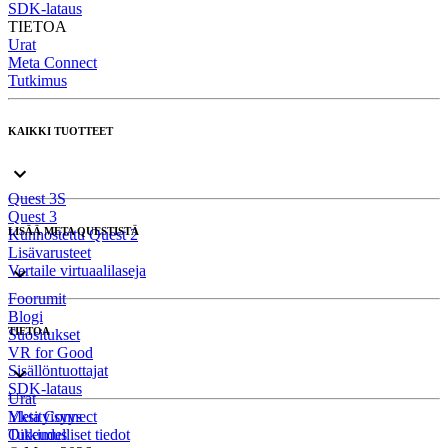
SDK-lataus
TIETOA
Urat
Meta Connect
Tutkimus
KAIKKI TUOTTEET
Quest 3S
Quest 3
LISÄÄ META QUESTISTÄ
Kunnostettu Quest 2
Lisävarusteet
Vertaile virtuaalilaseja
Foorumit
Blogi
TIETOA
Suositukset
VR for Good
Sisällöntuottajat
SDK-lataus
Urat
Meta Connect
Yksityisyys
Tutkimus
Oikeudelliset tiedot