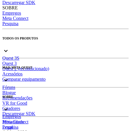
Descarregar SDK
SOBRE
Empregos
Meta Connect
Pesquisa
TODOS OS PRODUTOS
Quest 3S
Quest 3
MAIS META QUEST
Quest 2 (recondicionado)
Acessórios
Comparar equipamento
Fóruns
Blogue
SOBRE
Recomendações
VR for Good
Criadores
Descarregar SDK
Empregos
Meta Connect
Privacidade
Pesquisa
Legal