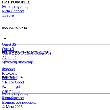
ΠΛΗΡΟΦΟΡΙΕΣ
Θέσεις εργασίας
Meta Connect
Έρευνα
ΟΛΑ ΤΑ ΠΡΟΪΟΝΤΑ
Quest 3S
Quest 3
ΠΕΡΙΣΣΟΤΕΡΑ ΓΙΑ ΤΟ META QUEST
Quest 2 (Ανακατασκευασμένο)
Αξεσουάρ
Σύγκριση συσκευής
Φόρουμ
Ιστολόγιο
ΠΛΗΡΟΦΟΡΙΕΣ
Συστάσεις
VR For Good
Δημιουργοί
Λήψη SDK
Θέσεις εργασίας
Meta Connect
Απόρρητο
Έρευνα
Νομικές πληροφορίες
© Meta 2026