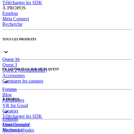
Télécharger les SDK
À PROPOS
Emplois
Meta Connect
Recherche
TOUS LES PRODUITS
Quest 3S
Quest 3
EN SAVOIR PLUS SUR META QUEST
Quest 2 (reconditionné)
Accessoires
Comparer les casques
Forums
Blog
À PROPOS
Parrainages
VR for Good
Creators
Télécharger les SDK
Emplois
Meta Connect
Confidentialité
Recherche
Mentions légales