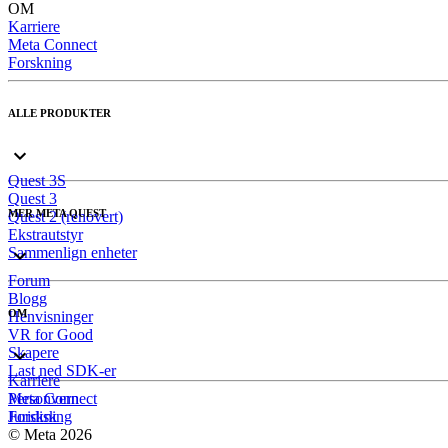
OM
Karriere
Meta Connect
Forskning
ALLE PRODUKTER
Quest 3S
Quest 3
MER META QUEST
Quest 2 (renovert)
Ekstrautstyr
Sammenlign enheter
Forum
Blogg
OM
Henvisninger
VR for Good
Skapere
Last ned SDK-er
Karriere
Meta Connect
Personvern
Forskning
Juridisk
© Meta 2026