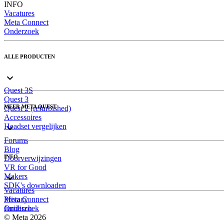
INFO
Vacatures
Meta Connect
Onderzoek
ALLE PRODUCTEN
Quest 3S
Quest 3
MEER META QUEST
Quest 2 (refurbished)
Accessoires
Headset vergelijken
Forums
Blog
INFO
Doorverwijzingen
VR for Good
Makers
SDK's downloaden
Vacatures
Meta Connect
Privacy
Onderzoek
Juridisch
© Meta 2026