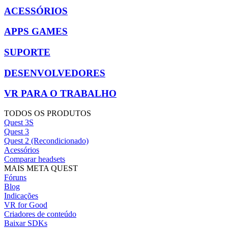
ACESSÓRIOS
APPS GAMES
SUPORTE
DESENVOLVEDORES
VR PARA O TRABALHO
TODOS OS PRODUTOS
Quest 3S
Quest 3
Quest 2 (Recondicionado)
Acessórios
Comparar headsets
MAIS META QUEST
Fóruns
Blog
Indicações
VR for Good
Criadores de conteúdo
Baixar SDKs