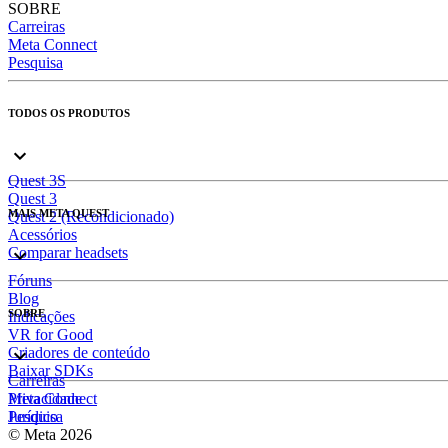
SOBRE
Carreiras
Meta Connect
Pesquisa
TODOS OS PRODUTOS
Quest 3S
Quest 3
MAIS META QUEST
Quest 2 (Recondicionado)
Acessórios
Comparar headsets
Fóruns
Blog
SOBRE
Indicações
VR for Good
Criadores de conteúdo
Baixar SDKs
Carreiras
Meta Connect
Privacidade
Pesquisa
Jurídico
© Meta 2026