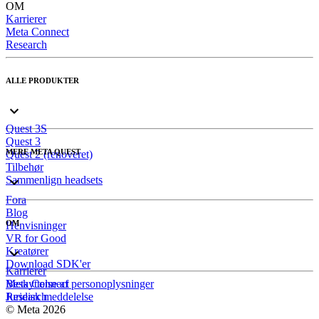
OM
Karrierer
Meta Connect
Research
ALLE PRODUKTER
Quest 3S
Quest 3
MERE META QUEST
Quest 2 (renoveret)
Tilbehør
Sammenlign headsets
Fora
Blog
OM
Henvisninger
VR for Good
Kreatører
Download SDK'er
Karrierer
Meta Connect
Beskyttelse af personoplysninger
Research
Juridisk meddelelse
© Meta 2026