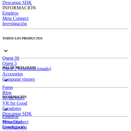
Descargar SDK
INFORMACIÓN
Empleos
Meta Connect
Investigación
TODOS LOS PRODUCTOS
Quest 3S
Quest 3
MÁS DE META QUEST
Quest 2 (reacondicionado)
Accesorios
Comparar visores
Foros
Blog
INFORMACIÓN
Invitaciones
VR for Good
Creadores
Descargar SDK
Empleos
Meta Connect
Privacidad
Investigación
Condiciones