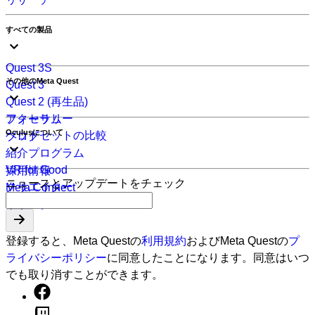
すべての製品
Quest 3S
その他のMeta Quest
Quest 3
Quest 2 (再生品)
アクセサリー
フォーラム
Oculusについて
ヘッドセットの比較
ブログ
紹介プログラム
VR for Good
採用情報
ニュースとアップデートをチェック
クリエイター
Meta Connect
SDKのダウンロード
リサーチ
登録すると、Meta Questの
利用規約
およびMeta Questの
プ
ライバシーポリシー
に同意したことになります。同意はいつ
でも取り消すことができます。