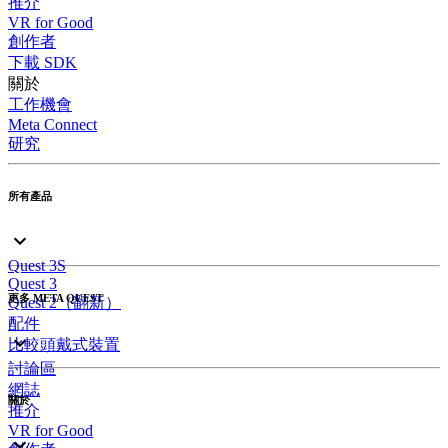
推介
VR for Good
創作者
下載 SDK
關於
工作機會
Meta Connect
研究
所有產品
Quest 3S
Quest 3
更多 META QUEST
Quest 2（翻新）
配件
比較頭戴式裝置
討論區
網誌
關於
推介
VR for Good