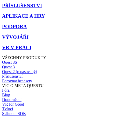
PŘÍSLUŠENSTVÍ
APLIKACE A HRY
PODPORA
VÝVOJÁŘI
VR V PRÁCI
VŠECHNY PRODUKTY
Quest 3S
Quest 3
Quest 2 (repasovaný)
Příslušenství
Porovnat headsety
VÍC O META QUESTU
Fóra
Blog
Doporučení
VR for Good
Tvůrci
Stáhnout SDK