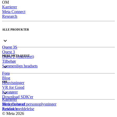
OM
Karrierer
Meta Connect
Research
ALLE PRODUKTER
Quest 3S
Quest 3
MERE META QUEST
Quest 2 (renoveret)
Tilbehør
Sammenlign headsets
Fora
Blog
OM
Henvisninger
VR for Good
Kreatører
Download SDK'er
Karrierer
Meta Connect
Beskyttelse af personoplysninger
Research
Juridisk meddelelse
© Meta 2026