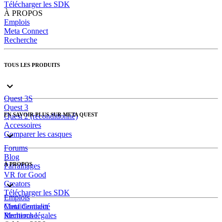
Télécharger les SDK
À PROPOS
Emplois
Meta Connect
Recherche
TOUS LES PRODUITS
Quest 3S
Quest 3
EN SAVOIR PLUS SUR META QUEST
Quest 2 (reconditionné)
Accessoires
Comparer les casques
Forums
Blog
À PROPOS
Parrainages
VR for Good
Creators
Télécharger les SDK
Emplois
Meta Connect
Confidentialité
Recherche
Mentions légales