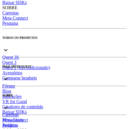
Baixar SDKs
SOBRE
Carreiras
Meta Connect
Pesquisa
TODOS OS PRODUTOS
Quest 3S
Quest 3
MAIS META QUEST
Quest 2 (Recondicionado)
Acessórios
Comparar headsets
Fóruns
Blog
SOBRE
Indicações
VR for Good
Criadores de conteúdo
Baixar SDKs
Carreiras
Meta Connect
Privacidade
Pesquisa
Jurídico